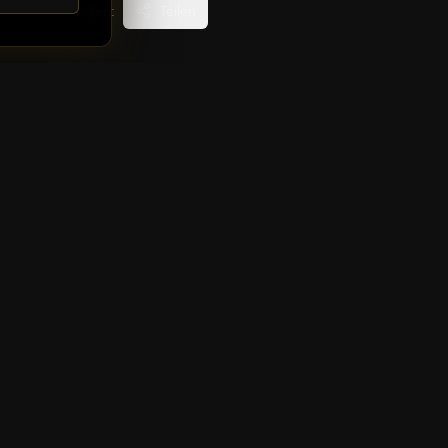
Teilen:
Teilen
ls
in-Skandal: Polizei
t Ex-Prinzen Andrew
r ein Paukenschlag am
ag des Royals! Wie
sp;BBC&nbsp;berichtet, ist Ex-
Andrew Mountbatten-Windsor
nerstag verhaftet word...