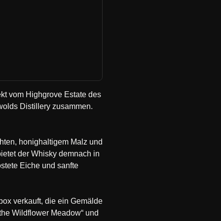
kt vom Highgrove Estate des
swolds Distillery zusammen.
üchten, honighaltigem Malz und
bietet der Whisky demnach in
tete Eiche und sanfte
kbox verkauft, die ein Gemälde
m the Wildflower Meadow“ und