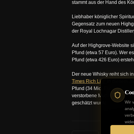
stammt aus der Hand des Kö
Liebhaber königlicher Spirit
Gegensatz zum neuen Highgrov
der Royal Lochnagar Distillery
Auf der Highgrove-Website sin
Pfund (etwa 57 Euro). Wer es
Pfund (etwa 426 Euro) ersteh
Der neue Whisky reiht sich i
Times Rich List“
in diesem Ja
Pfund (34 Mio. Euro) auf 640
Coo
verstorbene Mutter Queen Eli
Wir 
geschätzt wurde.
anal
verb
wide