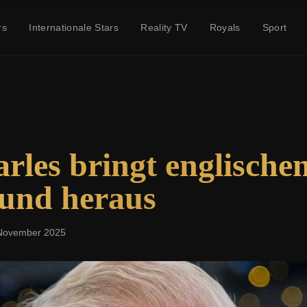
rs
Internationale Stars
Reality TV
Royals
Sport
rles bringt englisch
fund heraus
November 2025