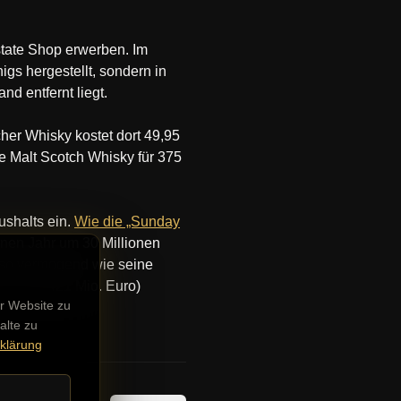
state Shop erwerben. Im
gs hergestellt, sondern in
nd entfernt liegt.
cher Whisky kostet dort 49,95
e Malt Scotch Whisky für 375
ushalts ein.
Wie die „Sunday
enen Jahr um 30 Millionen
t so vermögend wie seine
 Pfund (421 Mio. Euro)
r Website zu
alte zu
klärung