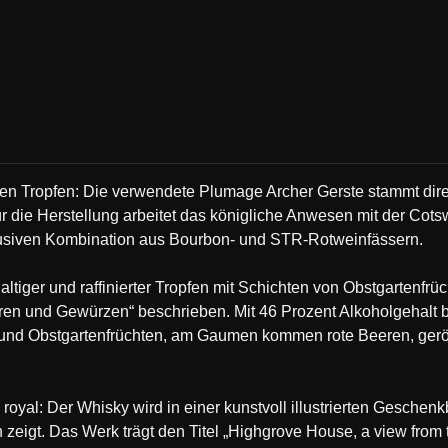
n Tropfen: Die verwendete Plumage Archer Gerste stammt dire
ür die Herstellung arbeitet das königliche Anwesen mit der Cot
klusiven Kombination aus Bourbon- und STR-Rotweinfässern.
altiger und raffinierter Tropfen mit Schichten von Obstgartenfr
ren und Gewürzen“ beschrieben. Mit 46 Prozent Alkoholgehalt 
nd Obstgartenfrüchten, am Gaumen kommen rote Beeren, gerös
s royal: Der Whisky wird in einer kunstvoll illustrierten Geschen
 zeigt. Das Werk trägt den Titel „Highgrove House, a view fro