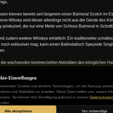
nigs.
uosen können bereits seit längerem einen Balmoral Scotch im E
e-Whisky wird dieser allerdings nicht aus der Gerste des Köni
 produziert, die nur eine Meile von Schloss Balmoral in Schottla
d zudem weitere Whiskys erhältlich: Ein traditioneller schottis
 noch exklusiver mag, kann einen Ballindalloch Speyside Singl
en.
n die wachsenden kommerziellen Aktivitäten des königlichen Ha
hr offenbarte, ist das Vermögen von König Charles im vergang
 Millionen Pfund (727 Mio. Euro) gestiegen. Damit ist er doppel
kie-Einstellungen
zabeth II. (1926-2022), deren Vermögen 2022 auf 370 Millionen
verwenden Cookies und ähnliche Technologien, um die Nutzung unsere
ysieren und Statistiken zu erstellen. Diese Daten helfen uns, unsere Inh
essern. Sie können Ihre Einwilligung jederzeit in unserer
Datenschutzer
rrufen.
Alle akzeptieren
Nur notwendige