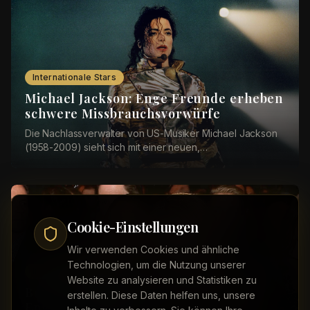
Internationale Stars
Michael Jackson: Enge Freunde erheben
schwere Missbrauchsvorwürfe
Die Nachlassverwalter von US-Musiker Michael Jackson
(1958-2009) sieht sich mit einer neuen,
schwerwiegenden Klage konfrontiert: Vier Geschwister
aus ...
Cookie-Einstellungen
Wir verwenden Cookies und ähnliche
Technologien, um die Nutzung unserer
Internationale Stars
Website zu analysieren und Statistiken zu
Beyoncé und Jay-Z: Umzug nach
erstellen. Diese Daten helfen uns, unsere
England soll geplatzt sein