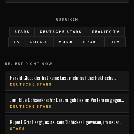
RUBRIKEN
STARS
DEUTSCHE STARS
REALITY TV
TV
ROYALS
MUSIK
SPORT
FILM
BELIEBT RIGHT NOW
Harald Glööckler hat keine Lust mehr auf das hektische
Berlin
DEUTSCHE STARS
Jimi Blue Ochsenknecht: Darum geht es im Verfahren gegen
den TV-Star
DEUTSCHE STARS
Rupert Grint sagt, es sei sein 'Schicksal' gewesen, im neuen
Film 'Nightborn' mitzuspielen
STARS