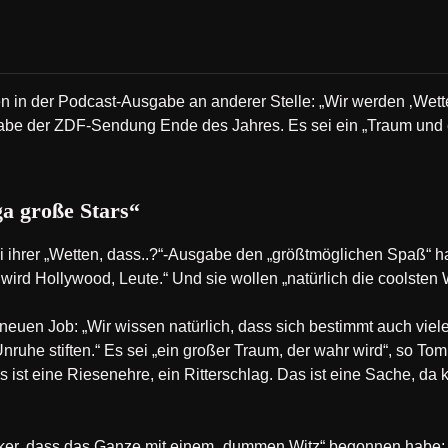
en in der Podcast-Ausgabe an anderer Stelle: „Wir werden ‚Wette
be der ZDF-Sendung Ende des Jahres. Es sei ein „Traum und 
a große Stars“
ei ihrer „Wetten, dass..?“-Ausgabe den „größtmöglichen Spaß“ 
wird Hollywood, Leute.“ Und sie wollen „natürlich die coolsten
neuen Job: „Wir wissen natürlich, dass sich bestimmt auch viel
nruhe stiften.“ Es sei „ein großer Traum, der wahr wird“, so T
 ist eine Riesenehre, ein Ritterschlag. Das ist eine Sache, da 
ker, dass das Ganze mit einem „dummen Witz“ begonnen habe: 2