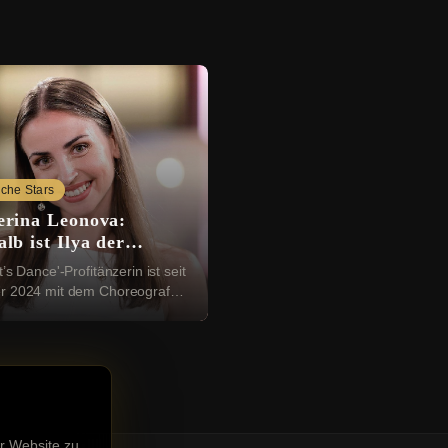
che Stars
erina Leonova:
lb ist Ilya der
tige
t’s Dance'-Profitänzerin ist seit
r 2024 mit dem Choreografen
 Ihre Beziehung gab sie am
instag 2025 mit einem
schen ...
r Website zu