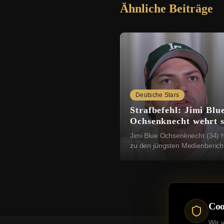
Ähnliche Beiträge
Deutsche Stars
Strafbefehl: Jimi Blu
Ochsenknecht wehrt s
gegen falsche Bericht
Jimi Blue Ochsenknecht (34) h
zu den jüngsten Medienberich
Wort gemeldet. Am Dienstag 
bekannt geworden, dass das
Amtsgericht München ...
Coo
Wir 