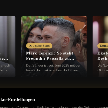
Deutsche Stars
Deuts
e
Marc Terenzi: So steht
Ekat
ich
Freundin Priscilla zu
Desha
e
seinen Kindern
Rich
at sich
Der Sänger ist seit Juni 2025 mit der
Die 'Le
ten zu
Immobilienmaklerin Priscilla DiLaura
Oktobe
war
liiert. Ihre Beziehung machten sie im
liiert.
Dezember öffentlich. Bei einer
Valent
Instag...
romanti
kie-Einstellungen
verwenden Cookies und ähnliche Technologien, um die Nutzung unsere