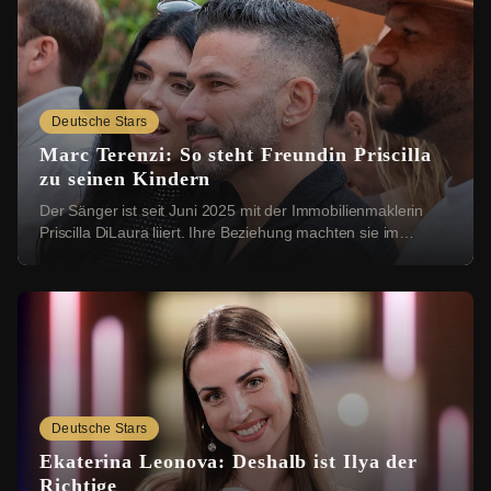
Deutsche Stars
Marc Terenzi: So steht Freundin Priscilla
zu seinen Kindern
Der Sänger ist seit Juni 2025 mit der Immobilienmaklerin
Priscilla DiLaura liiert. Ihre Beziehung machten sie im
Dezember öffentlich. Bei einer Instag...
Deutsche Stars
Ekaterina Leonova: Deshalb ist Ilya der
Richtige