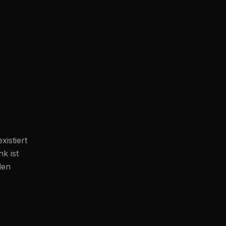
existiert
k ist
den