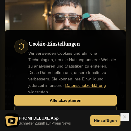
Cookie-Einstellungen
Wir verwenden Cookies und ähnliche
Technologien, um die Nutzung unserer Website
zu analysieren und Statistiken zu erstellen.
Der aktuelle Jahresrückblick von Google zeigt: Wie
Diese Daten helfen uns, unsere Inhalte zu
schon 2024 wurde auch 2025 von Politik und Sport
verbessern. Sie können Ihre Einwilligung
dominiert. Bei den allgemeinen Suchbegriffen belegen
jederzeit in unserer
Datenschutzerklärung
die vorgezogene Bundestagswahl nach dem
widerrufen.
Koalitionsbruch, die Handball-WM und die Fußball-EM
Alle akzeptieren
der Frauen die Top-Plätze. Kein Wunder also, dass
auch bei den angesagtesten Persönlichkeiten, zu
Nur notwendige
denen das Suchinteresse im Vergleich zu 2024 am
PROMI DELUXE App
Hinzufügen
Schneller Zugriff auf Promi News
stärksten gestiegen ist, einige Politiker und Sportler zu