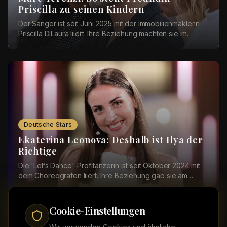
Priscilla zu seinen Kindern
Der Sänger ist seit Juni 2025 mit der Immobilienmaklerin
Priscilla DiLaura liiert. Ihre Beziehung machten sie im
Dezember öffentlich. Bei einer Instag...
Deutsche Stars
Ekaterina Leonova: Deshalb ist Ilya der
Richtige
Die 'Let’s Dance'-Profitänzerin ist seit Oktober 2024 mit
dem Choreografen liiert. Ihre Beziehung gab sie am
Valentinstag 2025 mit einem romantischen ...
Cookie-Einstellungen