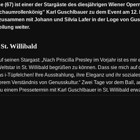
(67) ist einer der Stargäste des diesjährigen Wiener Opern
Schaumrollenkönig“ Karl Guschlbauer zu dem Event am 12. 
 zusammen mit Johann und Silvia Lafer in der Loge von Gu
eilung weiter.
St. Willibald
uf seinen Stargast: „Nach Priscilla Presley im Vorjahr ist es mir
ltstar in St. Willibald begrüßen zu können. Dass sie mich auf 
 das i-Tüpfelchen! Ihre Ausstrahlung, ihre Eleganz und ihr sozi
rem Verständnis von Genusskultur.“ Zwei Tage vor dem Ball, am
 einem Pressetermin mit Karl Guschlbauer in St. Willibald erwa