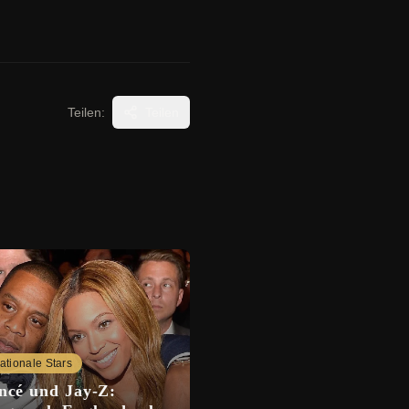
Teilen:
Teilen
nationale Stars
ncé und Jay-Z: