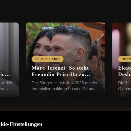
Deutsche Stars
Deuts
e
Marc Terenzi: So steht
Ekat
ich
Freundin Priscilla zu
Desha
e
seinen Kindern
Rich
at sich
Der Sänger ist seit Juni 2025 mit der
Die 'Le
ten zu
Immobilienmaklerin Priscilla DiLaura
Oktobe
war
liiert. Ihre Beziehung machten sie im
liiert.
Dezember öffentlich. Bei einer
Valent
Instag...
romanti
kie-Einstellungen