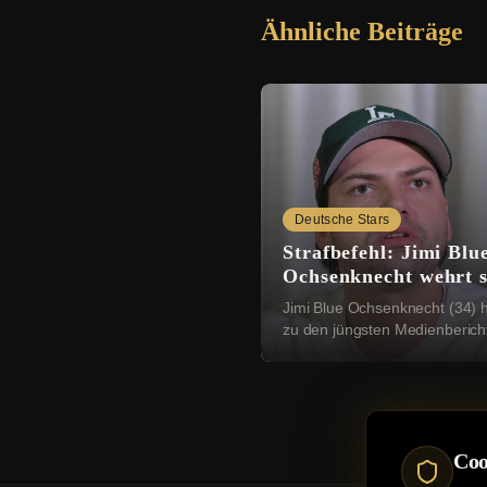
Ähnliche Beiträge
Deutsche Stars
Strafbefehl: Jimi Blu
Ochsenknecht wehrt s
gegen falsche Bericht
Jimi Blue Ochsenknecht (34) h
zu den jüngsten Medienberich
Wort gemeldet. Am Dienstag 
bekannt geworden, dass das
Amtsgericht München ...
Coo