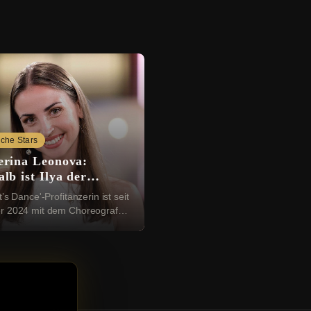
che Stars
erina Leonova:
lb ist Ilya der
tige
t’s Dance'-Profitänzerin ist seit
r 2024 mit dem Choreografen
 Ihre Beziehung gab sie am
instag 2025 mit einem
schen ...