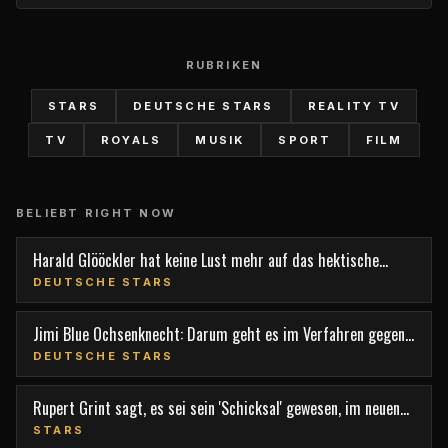
RUBRIKEN
STARS
DEUTSCHE STARS
REALITY TV
TV
ROYALS
MUSIK
SPORT
FILM
BELIEBT RIGHT NOW
Harald Glööckler hat keine Lust mehr auf das hektische
Berlin
DEUTSCHE STARS
Jimi Blue Ochsenknecht: Darum geht es im Verfahren gegen
den TV-Star
DEUTSCHE STARS
Rupert Grint sagt, es sei sein 'Schicksal' gewesen, im neuen
Film 'Nightborn' mitzuspielen
STARS