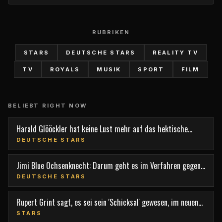
RUBRIKEN
STARS
DEUTSCHE STARS
REALITY TV
TV
ROYALS
MUSIK
SPORT
FILM
BELIEBT RIGHT NOW
Harald Glööckler hat keine Lust mehr auf das hektische
Berlin
DEUTSCHE STARS
Jimi Blue Ochsenknecht: Darum geht es im Verfahren gegen
den TV-Star
DEUTSCHE STARS
Rupert Grint sagt, es sei sein 'Schicksal' gewesen, im neuen
Film 'Nightborn' mitzuspielen
STARS