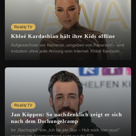
Reality TV
Khloé Kardashian hält ihre Kids offline
Aufgewachsen vor Kameras, umgeben von Paparazzi – und
trotzdem ohne jede Ahnung vom Internet. Khloé Kardashian
(41) hat in der neuesten Folge ihres Po...
Reality TV
Jan Köppen: So nachdenklich zeigt er sich
nach dem Dschungelcamp
Im „Nachspiel“ von „Ich bin ein Star – Holt mich hier raus!“