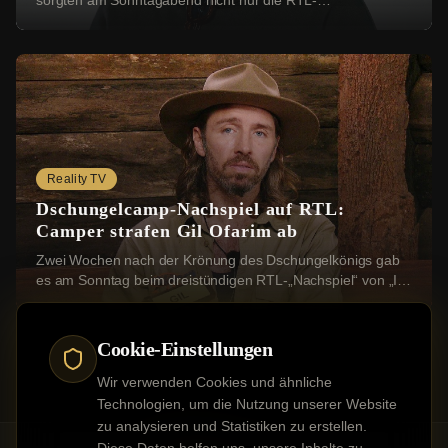
sorgten am Sonntagabend nicht nur die RTL-
Dschungelcamper für Gesprächsstoff. Viele Zusch...
Reality TV
Dschungelcamp-Nachspiel auf RTL:
Camper strafen Gil Ofarim ab
Zwei Wochen nach der Krönung des Dschungelkönigs gab
es am Sonntag beim dreistündigen RTL-„Nachspiel“ von „Ich
bin ein Star – Holt mich hier raus!“ (a...
Cookie-Einstellungen
Wir verwenden Cookies und ähnliche
Technologien, um die Nutzung unserer Website
zu analysieren und Statistiken zu erstellen.