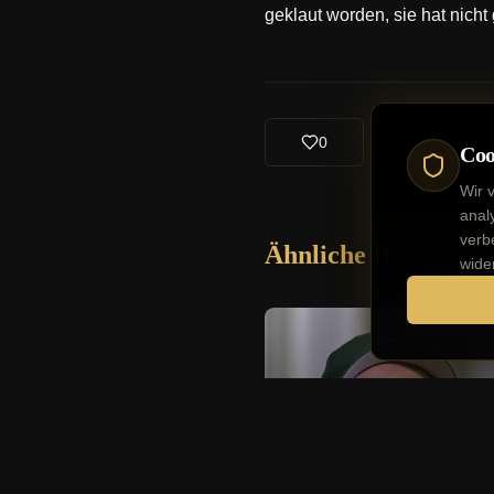
geklaut worden, sie hat nicht
0
Coo
Wir 
anal
verb
Ähnliche Beiträge
wide
Deutsche Stars
Strafbefehl: Jimi Blu