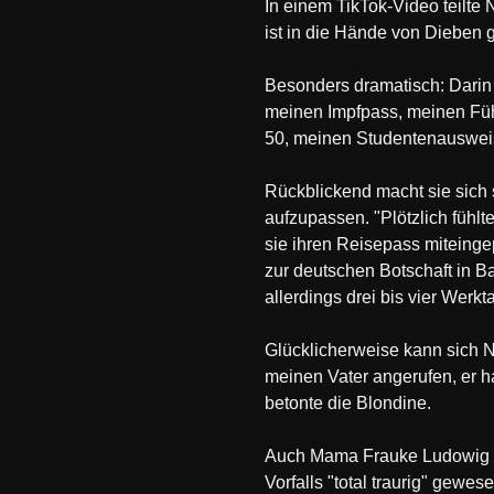
In einem TikTok-Video teilte
ist in die Hände von Dieben g
Besonders dramatisch: Darin 
meinen Impfpass, meinen Füh
50, meinen Studentenausweis"
Rückblickend macht sie sich 
aufzupassen. "Plötzlich fühlt
sie ihren Reisepass miteinge
zur deutschen Botschaft in B
allerdings drei bis vier Werkt
Glücklicherweise kann sich Ne
meinen Vater angerufen, er hat
betonte die Blondine.
Auch Mama Frauke Ludowig hat
Vorfalls "total traurig" gewe