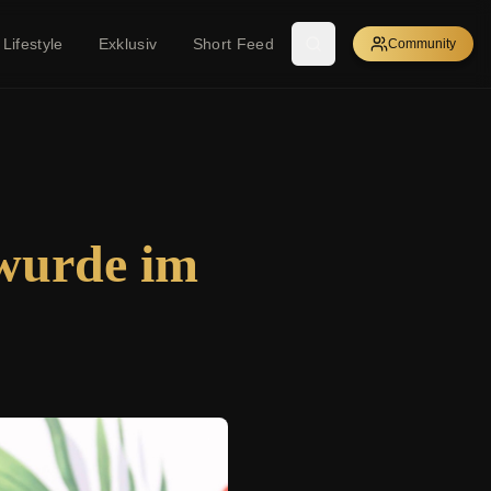
Lifestyle
Exklusiv
Short Feed
Community
 wurde im