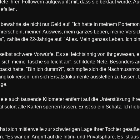
 Nele ihren Followern aufgewühlt mit, dass sie beklaut wurde. 
efallen.
bewahrte sie nicht nur Geld auf. "Ich hatte in meinem Portem
rerschein, meinen Ausweis, mein ganzes Leben, meine Versic
, zählte die 22-Jährige auf. "Alles. Mein ganzes Leben. Ich bi
selbst schwere Vorwürfe. Es sei leichtsinnig von ihr gewesen, 
e sich meine Tasche so leicht an", schilderte Nele. Besonders är
packt hatte. "Bin ich dumm?!", schimpfte sich die Nachmussmod
angkok reisen, um sich Ersatzdokumente ausstellen zu lassen. 
age.
le auch tausende Kilometer entfernt auf die Unterstützung ihrer
 sofort alle Karten sperren lassen. Er ist so ein Schatz. Ich lie
 sich mittlerweile zur schwierigen Lage ihrer Tochter geäuße
sen. "Es war ein Angriff auf die Intim- und Privatsphäre. Es ist 