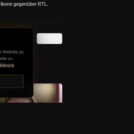
TV-Ikone gegenüber RTL.
Teilen:
Teilen
r Website zu
alte zu
klärung
che Stars
erina Leonova: