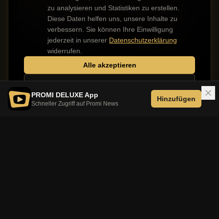
Internationale Stars
zu analysieren und Statistiken zu erstellen.
Beyoncé und Jay-Z: Umzug nach England
Diese Daten helfen uns, unsere Inhalte zu
soll geplatzt sein
verbessern. Sie können Ihre Einwilligung
jederzeit in unserer
Datenschutzerklärung
Der Umzug von Beyoncé (44) und Jay-Z (56) nach
Großbritannien fällt angeblich aus. Der Grund: Das
widerrufen.
Grundstück, das die beiden US-Stars erwerben wollten...
Alle akzeptieren
Nur notwendige
PROMI DELUXE App
Hinzufügen
Schneller Zugriff auf Promi News
Kontakt
Impressum
Datenschutz
Werbung buchen
©
2026
PROMI DELUXE. Alle Rechte vorbehalten.