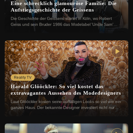
Eine schrecklich glamouröse Familie: Die
Aufstiegsgeschichte der Geissens
Die Geschichte der Geissens startet in Köln, wo Robert
Geiss und sein Bruder 1986 das Modelabel 'Uncle Sam'
gründeten. Das Label wurde schnell zum Inb...
Reality TV
Harald Glööckler: So viel kostet das
extravagantes Aussehen des Modedesigners
Laut Glööckler kosten seine auffälligen Looks so viel wie ein
ganzes Haus. Der bekannte Designer investiert nicht nur
immense Summen in seine glamourö...