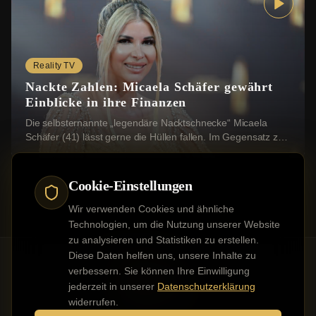
Reality TV
Nackte Zahlen: Micaela Schäfer gewährt
Einblicke in ihre Finanzen
Die selbsternannte „legendäre Nacktschnecke“ Micaela
Schäfer (41) lässt gerne die Hüllen fallen. Im Gegensatz zu
vielen anderen Promis macht sie sich ...
Cookie-Einstellungen
Wir verwenden Cookies und ähnliche
Technologien, um die Nutzung unserer Website
zu analysieren und Statistiken zu erstellen.
Diese Daten helfen uns, unsere Inhalte zu
verbessern. Sie können Ihre Einwilligung
jederzeit in unserer
Datenschutzerklärung
Kontakt
Impressum
Datenschutz
Werbung buchen
widerrufen.