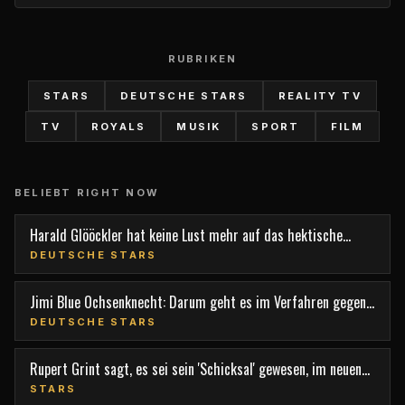
RUBRIKEN
STARS
DEUTSCHE STARS
REALITY TV
TV
ROYALS
MUSIK
SPORT
FILM
BELIEBT RIGHT NOW
Harald Glööckler hat keine Lust mehr auf das hektische
Berlin
DEUTSCHE STARS
Jimi Blue Ochsenknecht: Darum geht es im Verfahren gegen
den TV-Star
DEUTSCHE STARS
Rupert Grint sagt, es sei sein 'Schicksal' gewesen, im neuen
Film 'Nightborn' mitzuspielen
STARS