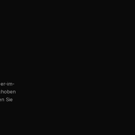
-er-im-
schoben
en Sie