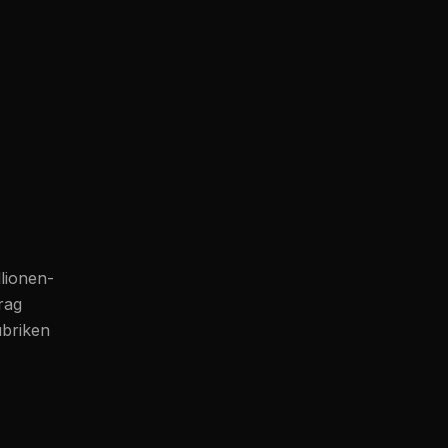
lionen-
trag
ubriken