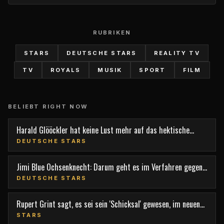
RUBRIKEN
STARS
DEUTSCHE STARS
REALITY TV
TV
ROYALS
MUSIK
SPORT
FILM
BELIEBT RIGHT NOW
Harald Glööckler hat keine Lust mehr auf das hektische
Berlin
DEUTSCHE STARS
Jimi Blue Ochsenknecht: Darum geht es im Verfahren gegen
den TV-Star
DEUTSCHE STARS
Rupert Grint sagt, es sei sein 'Schicksal' gewesen, im neuen
Film 'Nightborn' mitzuspielen
STARS