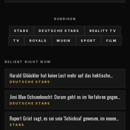
RUBRIKEN
STARS
DEUTSCHE STARS
REALITY TV
TV
ROYALS
MUSIK
SPORT
FILM
BELIEBT RIGHT NOW
Harald Glööckler hat keine Lust mehr auf das hektische
Berlin
DEUTSCHE STARS
Jimi Blue Ochsenknecht: Darum geht es im Verfahren gegen
den TV-Star
DEUTSCHE STARS
Rupert Grint sagt, es sei sein 'Schicksal' gewesen, im neuen
Film 'Nightborn' mitzuspielen
STARS