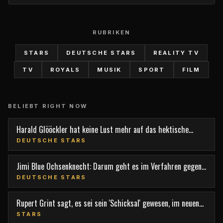
RUBRIKEN
STARS
DEUTSCHE STARS
REALITY TV
TV
ROYALS
MUSIK
SPORT
FILM
BELIEBT RIGHT NOW
Harald Glööckler hat keine Lust mehr auf das hektische
Berlin
DEUTSCHE STARS
Jimi Blue Ochsenknecht: Darum geht es im Verfahren gegen
den TV-Star
DEUTSCHE STARS
Rupert Grint sagt, es sei sein 'Schicksal' gewesen, im neuen
Film 'Nightborn' mitzuspielen
STARS