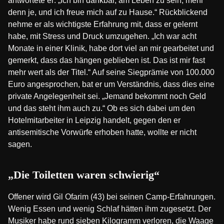
antwortete er: „Ich bin dankbar, am Leben zu sein, mehr
denn je, und ich freue mich auf zu Hause.“ Rückblickend
nehme er als wichtigste Erfahrung mit, dass er gelernt
habe, mit Stress und Druck umzugehen. „Ich war acht
Monate in einer Klinik, habe dort viel an mir gearbeitet und
gemerkt, dass das hängen geblieben ist. Das ist mir fast
mehr wert als der Titel.“ Auf seine Siegprämie von 100.000
Euro angesprochen, bat er um Verständnis, dass dies eine
private Angelegenheit sei. „Jemand bekommt noch Geld
und das steht ihm auch zu.“ Ob es sich dabei um den
Hotelmitarbeiter in Leipzig handelt, gegen den er
antisemitische Vorwürfe erhoben hatte, wollte er nicht
sagen.
„Die Toiletten waren schwierig“
Offener wird Gil Ofarim (43) bei seinen Camp-Erfahrungen.
Wenig Essen und wenig Schlaf hätten ihm zugesetzt. Der
Musiker habe rund sieben Kilogramm verloren, die Waage