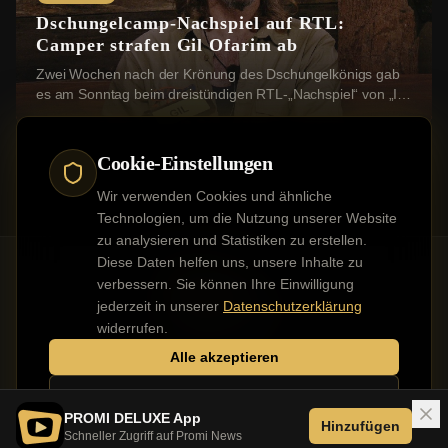
Dschungelcamp-Nachspiel auf RTL:
Camper strafen Gil Ofarim ab
Zwei Wochen nach der Krönung des Dschungelkönigs gab
es am Sonntag beim dreistündigen RTL-„Nachspiel“ von „Ich
bin ein Star – Holt mich hier raus!“ (a...
Cookie-Einstellungen
Wir verwenden Cookies und ähnliche
Technologien, um die Nutzung unserer Website
zu analysieren und Statistiken zu erstellen.
Diese Daten helfen uns, unsere Inhalte zu
verbessern. Sie können Ihre Einwilligung
jederzeit in unserer
Datenschutzerklärung
Kontakt
Impressum
Datenschutz
Werbung buchen
widerrufen.
Alle akzeptieren
Nur notwendige
PROMI DELUXE App
©
2026
PROMI DELUXE. Alle Rechte vorbehalten.
Hinzufügen
Schneller Zugriff auf Promi News