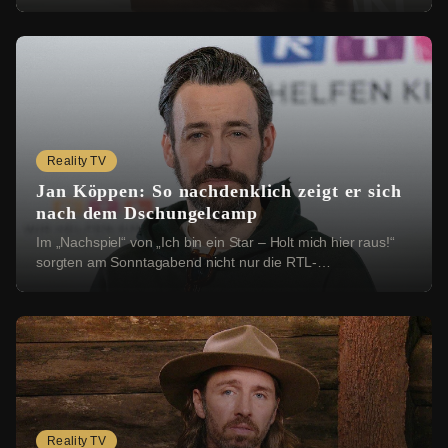
(41) hat in der neuesten Folge ihres Po...
Reality TV
Jan Köppen: So nachdenklich zeigt er sich
nach dem Dschungelcamp
Im „Nachspiel“ von „Ich bin ein Star – Holt mich hier raus!“
sorgten am Sonntagabend nicht nur die RTL-
Dschungelcamper für Gesprächsstoff. Viele Zusch...
Reality TV