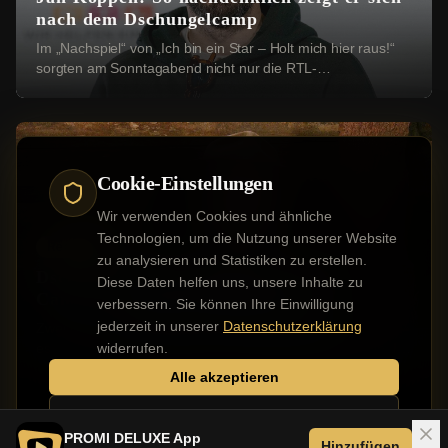
nach dem Dschungelcamp
Im „Nachspiel“ von „Ich bin ein Star – Holt mich hier raus!“
sorgten am Sonntagabend nicht nur die RTL-
Dschungelcamper für Gesprächsstoff. Viele Zusch...
Cookie-Einstellungen
Wir verwenden Cookies und ähnliche
Technologien, um die Nutzung unserer Website
Reality TV
zu analysieren und Statistiken zu erstellen.
Dschungelcamp-Nachspiel auf RTL:
Diese Daten helfen uns, unsere Inhalte zu
Camper strafen Gil Ofarim ab
verbessern. Sie können Ihre Einwilligung
jederzeit in unserer
Datenschutzerklärung
Zwei Wochen nach der Krönung des Dschungelkönigs gab
es am Sonntag beim dreistündigen RTL-„Nachspiel“ von „Ich
widerrufen.
bin ein Star – Holt mich hier raus!“ (a...
Alle akzeptieren
Nur notwendige
PROMI DELUXE App
Hinzufügen