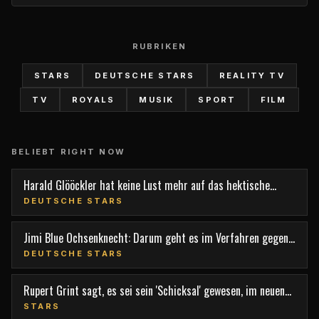
RUBRIKEN
STARS
DEUTSCHE STARS
REALITY TV
TV
ROYALS
MUSIK
SPORT
FILM
BELIEBT RIGHT NOW
Harald Glööckler hat keine Lust mehr auf das hektische
Berlin
DEUTSCHE STARS
Jimi Blue Ochsenknecht: Darum geht es im Verfahren gegen
den TV-Star
DEUTSCHE STARS
Rupert Grint sagt, es sei sein 'Schicksal' gewesen, im neuen
Film 'Nightborn' mitzuspielen
STARS