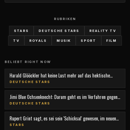
RUBRIKEN
STARS
DEUTSCHE STARS
REALITY TV
TV
ROYALS
MUSIK
SPORT
FILM
BELIEBT RIGHT NOW
Harald Glööckler hat keine Lust mehr auf das hektische
Berlin
DEUTSCHE STARS
Jimi Blue Ochsenknecht: Darum geht es im Verfahren gegen
den TV-Star
DEUTSCHE STARS
Rupert Grint sagt, es sei sein 'Schicksal' gewesen, im neuen
Film 'Nightborn' mitzuspielen
STARS