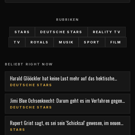
RUBRIKEN
STARS
DEUTSCHE STARS
REALITY TV
TV
ROYALS
MUSIK
SPORT
FILM
BELIEBT RIGHT NOW
Harald Glööckler hat keine Lust mehr auf das hektische
Berlin
DEUTSCHE STARS
Jimi Blue Ochsenknecht: Darum geht es im Verfahren gegen
den TV-Star
DEUTSCHE STARS
Rupert Grint sagt, es sei sein 'Schicksal' gewesen, im neuen
Film 'Nightborn' mitzuspielen
STARS