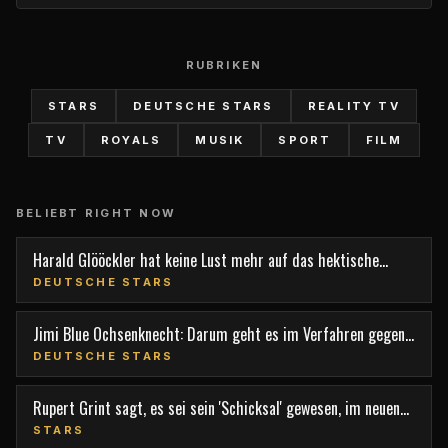
RUBRIKEN
STARS
DEUTSCHE STARS
REALITY TV
TV
ROYALS
MUSIK
SPORT
FILM
BELIEBT RIGHT NOW
Harald Glööckler hat keine Lust mehr auf das hektische
Berlin
DEUTSCHE STARS
Jimi Blue Ochsenknecht: Darum geht es im Verfahren gegen
den TV-Star
DEUTSCHE STARS
Rupert Grint sagt, es sei sein 'Schicksal' gewesen, im neuen
Film 'Nightborn' mitzuspielen
STARS