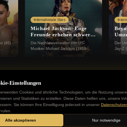
Internationale Stars
Inter
Michael Jackson: Enge
Beyo
Freunde erheben schwere
Umzu
te
Missbrauchsvorwürfe
gepla
an (45)
Die Nachlassverwalter von US-
Der Um
Musiker Michael Jackson (1958-
Jay-Z (
r
2009) sieht sich mit einer neuen,
angebl
 sich
schwerwiegenden Klage konfrontiert:
Grunds
Vier Geschwister aus ...
erwerbe
kie-Einstellungen
verwenden Cookies und ähnliche Technologien, um die Nutzung unsere
ysieren und Statistiken zu erstellen. Diese Daten helfen uns, unsere Inh
essern. Sie können Ihre Einwilligung jederzeit in unserer
Datenschutzer
Kontakt
Impressum
Datenschutz
Werbung buchen
rrufen.
Alle akzeptieren
Nur notwendige