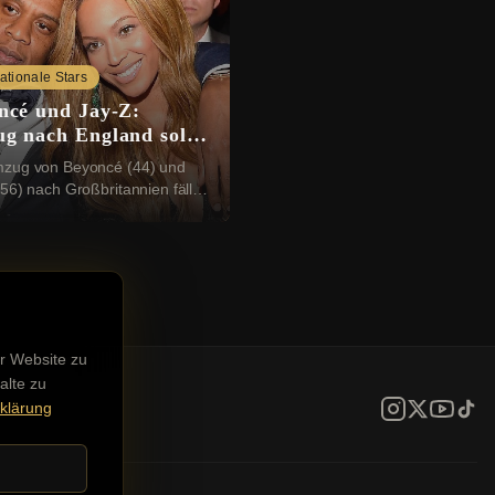
nationale Stars
ncé und Jay-Z:
g nach England soll
tzt sein
zug von Beyoncé (44) und
56) nach Großbritannien fällt
ich aus. Der Grund: Das
tück, das die beiden US-Stars
n wollten...
r Website zu
alte zu
klärung