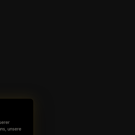
serer
uns, unsere