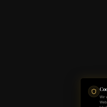
Coo
Wir 
Webs