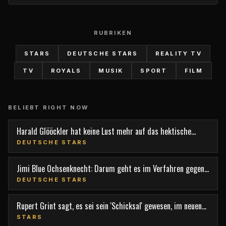
RUBRIKEN
STARS
DEUTSCHE STARS
REALITY TV
TV
ROYALS
MUSIK
SPORT
FILM
BELIEBT RIGHT NOW
Harald Glööckler hat keine Lust mehr auf das hektische
Berlin
DEUTSCHE STARS
Jimi Blue Ochsenknecht: Darum geht es im Verfahren gegen
den TV-Star
DEUTSCHE STARS
Rupert Grint sagt, es sei sein 'Schicksal' gewesen, im neuen
Film 'Nightborn' mitzuspielen
STARS