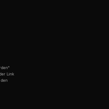
orden
"
der Link
r den