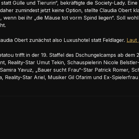
tatt Gülle und Tierurin“, bekräftigte die Society-Lady. Ein
e daher zumindest jetzt keine Option, stellte Claudia Obert k
, wenn bei ihr „die Mäuse tot vorm Spind liegen“. Soll woh
ht.
Claudia Obert zunächst also Luxushotel statt Feldlager.
Laut 
tatou trifft in der 19. Staffel des Dschungelcamps ab dem 
nt, Reality-Star Umut Tekin, Schauspielerin Nicole Belstler
 Samira Yavuz, „Bauer sucht Frau“-Star Patrick Romer, Sc
a, Reality-Star Ariel, Musiker Gil Ofarim und Ex-Spielerfra