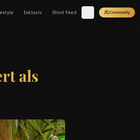
festyle
Exklusiv
Short Feed
Community
rt als