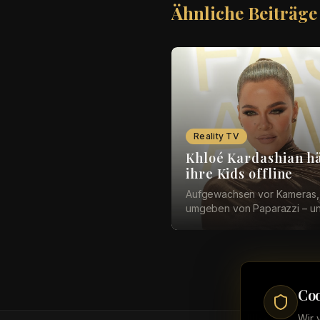
Ähnliche Beiträge
Reality TV
Khloé Kardashian hä
ihre Kids offline
Aufgewachsen vor Kameras,
umgeben von Paparazzi – u
trotzdem ohne jede Ahnung
Internet. Khloé Kardashian (4
in der neuesten Folge ihres P
Coo
Wir 