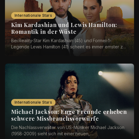
Internationale Stars
Kim Kardashian und Lewis Hamilton:
Romantik in der Wüste
Bei Reality-Star Kim Kardashian (45) und Formel-1-
Legende Lewis Hamilton (41) scheint es immer ernster zu
werden. Nun sollen sich die beiden einen rom...
Internationale Stars
Michael Jackson: Enge Freunde erheben
schwere Missbrauchsvorwürfe
Die Nachlassverwalter von US-Musiker Michael Jackson
(1958-2009) sieht sich mit einer neuen,