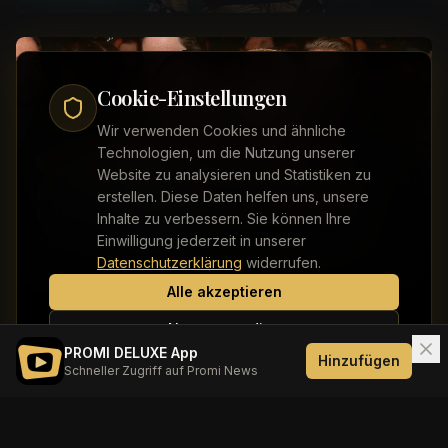
schwerwiegenden Klage konfrontiert: Vier Geschwister
aus ...
Cookie-Einstellungen
Wir verwenden Cookies und ähnliche
Technologien, um die Nutzung unserer
Internationale Stars
Website zu analysieren und Statistiken zu
Beyoncé und Jay-Z: Umzug nach
erstellen. Diese Daten helfen uns, unsere
England soll geplatzt sein
Inhalte zu verbessern. Sie können Ihre
Einwilligung jederzeit in unserer
Der Umzug von Beyoncé (44) und Jay-Z (56) nach
Großbritannien fällt angeblich aus. Der Grund: Das
Datenschutzerklärung
widerrufen.
Grundstück, das die beiden US-Stars erwerben wollten...
Alle akzeptieren
Nur notwendige
PROMI DELUXE App
Hinzufügen
Schneller Zugriff auf Promi News