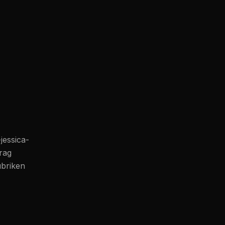
jessica-
trag
ubriken