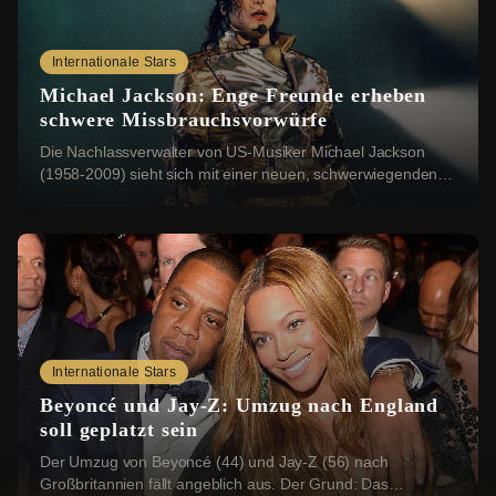
Internationale Stars
Michael Jackson: Enge Freunde erheben
schwere Missbrauchsvorwürfe
Die Nachlassverwalter von US-Musiker Michael Jackson
(1958-2009) sieht sich mit einer neuen, schwerwiegenden
Klage konfrontiert: Vier Geschwister aus ...
Internationale Stars
Beyoncé und Jay-Z: Umzug nach England
soll geplatzt sein
Der Umzug von Beyoncé (44) und Jay-Z (56) nach
Großbritannien fällt angeblich aus. Der Grund: Das