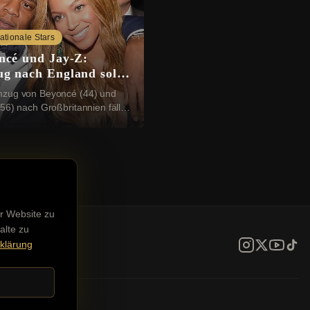
nationale Stars
ncé und Jay-Z:
g nach England soll
tzt sein
zug von Beyoncé (44) und
56) nach Großbritannien fällt
ich aus. Der Grund: Das
tück, das die beiden US-Stars
n wollten...
r Website zu
alte zu
klärung