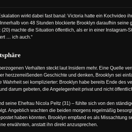
Eskalation wirkt dabei fast banal: Victoria hatte ein Kochvideo 
. Innerhalb von 48 Stunden blockierte Brooklyn daraufhin seine
 (20) machte die Situation öffentlich, als er in einer Instagram-S
rt … ich auch.“
atsphäre
erzogenen Verhalten steckt laut Insidern mehr. Eine Quelle verr
ser herzzerreißenden Geschichte und denken, Brooklyn sei einfa
 Die Wahrheit sei komplizierter: Brooklyn habe bereits Ende de
nd darum gebeten, die Angelegenheit privat und nicht öffentlich
d seine Ehefrau Nicola Peltz (31) – fühlte sich von den ständig
t. Angeblich wachten die beiden morgens regelmäßig besorgt a
epostet haben könnten. Brooklyn empfand es als Missachtung se
line erwähnten, anstatt ihn direkt anzusprechen.