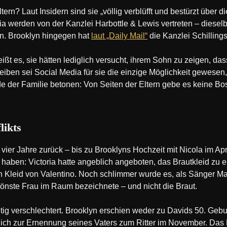
rn? Laut Insidern sind sie „völlig verblüfft und bestürzt über
ia werden von der Kanzlei Harbottle & Lewis vertreten – dieselb
ten. Brooklyn hingegen hat
laut „Daily Mail“
die Kanzlei Schillings
ßt es, sie hätten lediglich versucht, ihrem Sohn zu zeigen, dass
iben sei Social Media für sie die einzige Möglichkeit gewesen,
 der Familie betonen: Von Seiten der Eltern gebe es keine Bos
likts
vier Jahre zurück – bis zu Brooklyns Hochzeit mit Nicola im Ap
aben: Victoria hatte angeblich angeboten, das Brautkleid zu e
h ein Kleid von Valentino. Noch schlimmer wurde es, als Sänger M
chönste Frau im Raum bezeichnete – und nicht die Braut.
etig verschlechtert. Brooklyn erschien weder zu Davids 50. Geb
ntlich zur Ernennung seines Vaters zum Ritter im November. Das