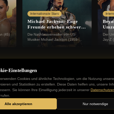
Internationale Stars
Inter
Michael Jackson: Enge
Beyo
Freunde erheben schwere
Umzu
te
Missbrauchsvorwürfe
gepla
an (45)
Die Nachlassverwalter von US-
Der Um
Musiker Michael Jackson (1958-
Jay-Z (
r
2009) sieht sich mit einer neuen,
angebl
 sich
schwerwiegenden Klage konfrontiert:
Grunds
Vier Geschwister aus ...
erwerbe
kie-Einstellungen
verwenden Cookies und ähnliche Technologien, um die Nutzung unsere
ysieren und Statistiken zu erstellen. Diese Daten helfen uns, unsere Inh
essern. Sie können Ihre Einwilligung jederzeit in unserer
Datenschutzer
Kontakt
Impressum
Datenschutz
Werbung buchen
rrufen.
Alle akzeptieren
Nur notwendige
©
2026
PROMI DELUXE. Alle Rechte vorbehalten.