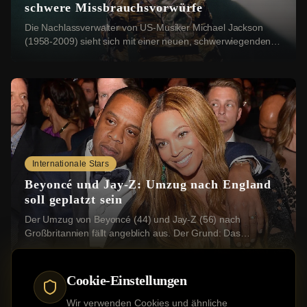
schwere Missbrauchsvorwürfe
Die Nachlassverwalter von US-Musiker Michael Jackson
(1958-2009) sieht sich mit einer neuen, schwerwiegenden
Klage konfrontiert: Vier Geschwister aus ...
Internationale Stars
Beyoncé und Jay-Z: Umzug nach England
soll geplatzt sein
Der Umzug von Beyoncé (44) und Jay-Z (56) nach
Großbritannien fällt angeblich aus. Der Grund: Das
Grundstück, das die beiden US-Stars erwerben wollten...
Cookie-Einstellungen
Wir verwenden Cookies und ähnliche