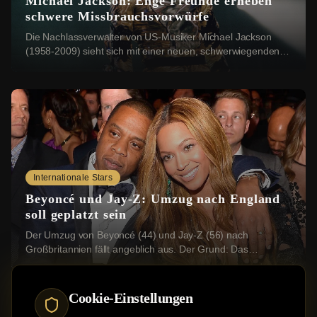
Michael Jackson: Enge Freunde erheben
schwere Missbrauchsvorwürfe
Die Nachlassverwalter von US-Musiker Michael Jackson
(1958-2009) sieht sich mit einer neuen, schwerwiegenden
Klage konfrontiert: Vier Geschwister aus ...
Internationale Stars
Beyoncé und Jay-Z: Umzug nach England
soll geplatzt sein
Der Umzug von Beyoncé (44) und Jay-Z (56) nach
Großbritannien fällt angeblich aus. Der Grund: Das
Grundstück, das die beiden US-Stars erwerben wollten...
Cookie-Einstellungen