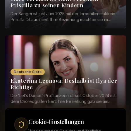
Priscilla zu seinen Kindern
Der Sänger ist seit Juni 2025 mit der Immobilienmaklerin
Priscilla DiLaura liiert. Ihre Beziehung machten sie im
Dezember öffentlich. Bei einer Instag...
Deutsche Stars
Ekaterina Leonova: Deshalb ist Ilya der
Richtige
Die 'Let’s Dance'-Profitänzerin ist seit Oktober 2024 mit
dem Choreografen liiert. Ihre Beziehung gab sie am
Valentinstag 2025 mit einem romantischen ...
Cookie-Einstellungen