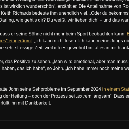
as ist wirklich wunderschön“, erzählt er. Die Anteilnahme von 
Keith Richards bedeute ihm unendlich viel. „Oder du bekommst
 Darling, wie geht’s dir? Du weißt, wir lieben dich‘ – und das war
, dass er seine Söhne nicht mehr beim Sport beobachten kann.
B
mes“ eingeräumt
: „Ich kann nicht lesen. Ich kann meine Jungs n
e sehr stressige Zeit, weil ich es gewohnt bin, alles in mich au
r, das Positive zu sehen. „Man wird emotional, aber man muss
 haben, das ich habe“, so John. „Ich habe immer noch meine w
 hatte John seine Sehprobleme im September 2024
in einem Sta
eg der Heilung – doch der Prozess sei „extrem langsam“. Dass er
füllt ihn mit Dankbarkeit.