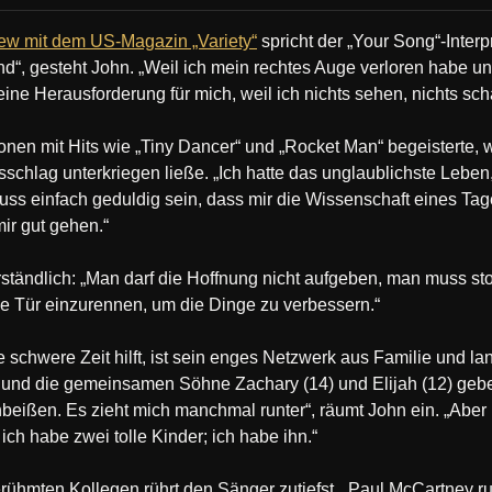
ew mit dem US-Magazin „Variety“
spricht der „Your Song“-Inter
“, gesteht John. „Weil ich mein rechtes Auge verloren habe und 
ine Herausforderung für mich, weil ich nichts sehen, nichts sch
nen mit Hits wie „Tiny Dancer“ und „Rocket Man“ begeisterte, 
schlag unterkriegen ließe. „Ich hatte das unglaublichste Leben,
muss einfach geduldig sein, dass mir die Wissenschaft eines Tag
mir gut gehen.“
rständlich: „Man darf die Hoffnung nicht aufgeben, man muss st
e Tür einzurennen, um die Dinge zu verbessern.“
schwere Zeit hilft, ist sein enges Netzwerk aus Familie und l
und die gemeinsamen Söhne Zachary (14) und Elijah (12) geb
eißen. Es zieht mich manchmal runter“, räumt John ein. „Abe
ich habe zwei tolle Kinder; ich habe ihn.“
berühmten Kollegen rührt den Sänger zutiefst. „Paul McCartney r