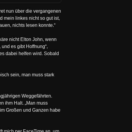
pret nun über die vergangenen
mein linkes nicht so gut ist,
auen, nichts lesen konnte.“
wäre nicht Elton John, wenn
 und es gibt Hoffnung“,
es dabei helfen wird. Sobald
oisch sein, man muss stark
angjährigen Weggefährten.
en ihm Halt. „Man muss
r im Großen und Ganzen habe
uft mich per FaceTime an, um