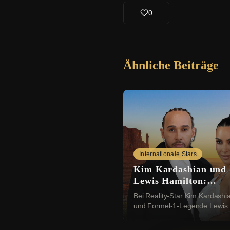
0
Ähnliche Beiträge
Internationale Stars
Kim Kardashian und
Lewis Hamilton:
Romantik in der Wüs
Bei Reality-Star Kim Kardashi
und Formel-1-Legende Lewis
Hamilton (41) scheint es imme
ernster zu werden. Nun sollen