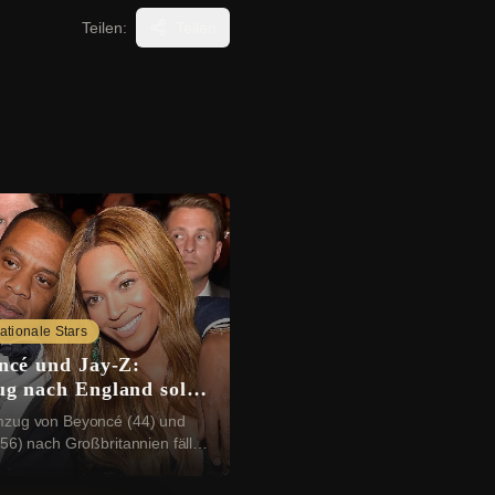
Teilen:
Teilen
nationale Stars
ncé und Jay-Z:
g nach England soll
tzt sein
zug von Beyoncé (44) und
56) nach Großbritannien fällt
ich aus. Der Grund: Das
tück, das die beiden US-Stars