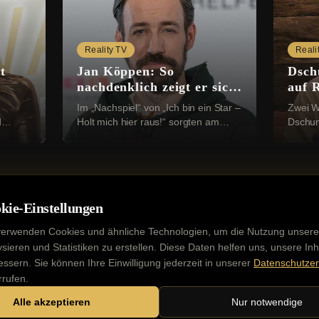
Reality TV
Reali
t
Jan Köppen: So
Dsch
nachdenklich zeigt er sich
auf 
nach dem Dschungelcamp
Gil 
Im „Nachspiel“ von „Ich bin ein Star –
Zwei W
d
Holt mich hier raus!“ sorgten am
Dschun
vom
Sonntagabend nicht nur die RTL-
beim d
) hat
Dschungelcamper für
von „Ic
...
Gesprächsstoff. Viele Zusch...
raus!“ (
kie-Einstellungen
verwenden Cookies und ähnliche Technologien, um die Nutzung unsere
ysieren und Statistiken zu erstellen. Diese Daten helfen uns, unsere Inh
essern. Sie können Ihre Einwilligung jederzeit in unserer
Datenschutzer
Kontakt
Impressum
Datenschutz
Werbung buchen
rrufen.
Alle akzeptieren
Nur notwendige