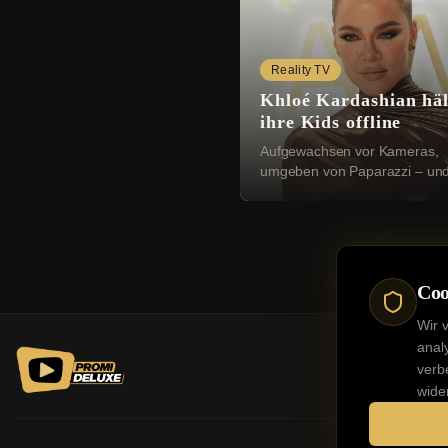
Reality TV
Khloé Kardashian häl
ihre Kids offline
Aufgewachsen vor Kameras,
umgeben von Paparazzi – un
trotzdem ohne jede Ahnung 
Internet. Khloé Kardashian (41
in der neuesten Folge ihres Po
Coo
Wir 
anal
verb
wide