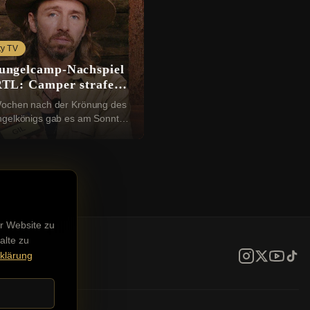
ty TV
ungelcamp-Nachspiel
RTL: Camper strafen
Ofarim ab
ochen nach der Krönung des
gelkönigs gab es am Sonntag
reistündigen RTL-„Nachspiel“
h bin ein Star – Holt mich hier
a...
r Website zu
alte zu
klärung