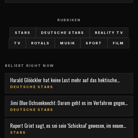
RUBRIKEN
STARS
DEUTSCHE STARS
REALITY TV
TV
ROYALS
MUSIK
SPORT
FILM
BELIEBT RIGHT NOW
Harald Glööckler hat keine Lust mehr auf das hektische
Berlin
DEUTSCHE STARS
Jimi Blue Ochsenknecht: Darum geht es im Verfahren gegen
den TV-Star
DEUTSCHE STARS
Rupert Grint sagt, es sei sein 'Schicksal' gewesen, im neuen
Film 'Nightborn' mitzuspielen
STARS