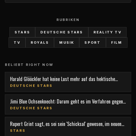
RUBRIKEN
STARS
DEUTSCHE STARS
REALITY TV
TV
ROYALS
MUSIK
SPORT
FILM
BELIEBT RIGHT NOW
Harald Glööckler hat keine Lust mehr auf das hektische
Berlin
DEUTSCHE STARS
Jimi Blue Ochsenknecht: Darum geht es im Verfahren gegen
den TV-Star
DEUTSCHE STARS
Rupert Grint sagt, es sei sein 'Schicksal' gewesen, im neuen
Film 'Nightborn' mitzuspielen
STARS