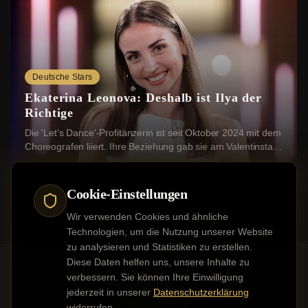
Deutsche Stars
Ekaterina Leonova: Deshalb ist Ilya der
Richtige
Die 'Let’s Dance'-Profitänzerin ist seit Oktober 2024 mit dem
Choreografen liiert. Ihre Beziehung gab sie am Valentinstag
2025 mit einem romantischen ...
Cookie-Einstellungen
Wir verwenden Cookies und ähnliche
Technologien, um die Nutzung unserer Website
zu analysieren und Statistiken zu erstellen.
Diese Daten helfen uns, unsere Inhalte zu
verbessern. Sie können Ihre Einwilligung
jederzeit in unserer
Datenschutzerklärung
Kontakt
Impressum
Datenschutz
Werbung buchen
widerrufen.