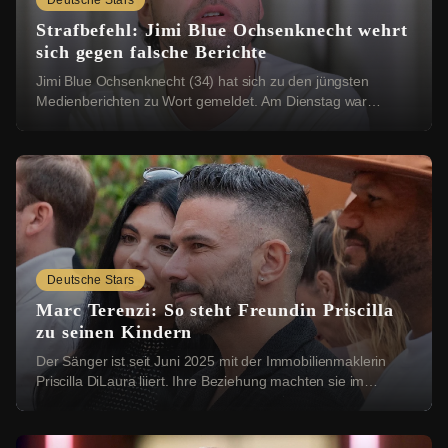
Deutsche Stars
Strafbefehl: Jimi Blue Ochsenknecht wehrt
sich gegen falsche Berichte
Jimi Blue Ochsenknecht (34) hat sich zu den jüngsten
Medienberichten zu Wort gemeldet. Am Dienstag war
bekannt geworden, dass das Amtsgericht München ...
Deutsche Stars
Marc Terenzi: So steht Freundin Priscilla
zu seinen Kindern
Der Sänger ist seit Juni 2025 mit der Immobilienmaklerin
Priscilla DiLaura liiert. Ihre Beziehung machten sie im
Dezember öffentlich. Bei einer Instag...