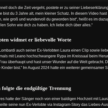
nell doch die Zeit vergeht, postete er zu seiner Liebeserkläru
e bist du 3 Jahre alt, mein kleiner Schatz. In diesem Video hast
, wie groß und wundervoll du geworden bist“, heißt es im dazug
llen Sohn wie dich zu haben. Ich liebe dich über alles.“
ten widmet er liebevolle Worte
ß Lombardi auch seiner Ex-Verlobten Laura einen Clip sowie li
damals mit Leano hochschwangere Rypa im Kreissaal beim Herum
 Frau überhaupt und hast unser Wunder auf die Welt gebracht. 
e Kinder bist.“ Im August 2024 hatte ein weiterer gemeinsamer
folgte die endgültige Trennung
es hatte der Sänger noch von einer baldigen Hochzeit mit Lau
eilte seine nun Ex-Verlobte via Instagram-Story das Liebes-Aus 