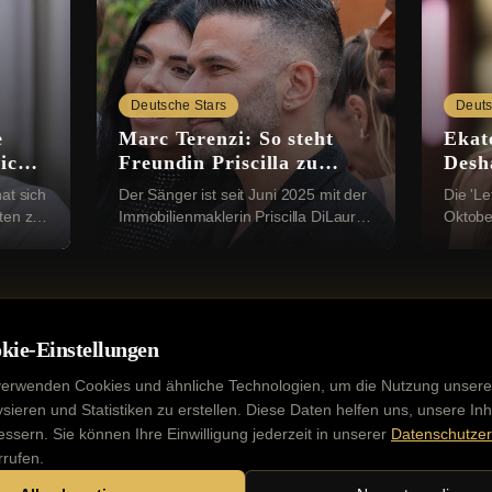
Deutsche Stars
Deuts
e
Marc Terenzi: So steht
Ekat
ich
Freundin Priscilla zu
Desha
e
seinen Kindern
Rich
at sich
Der Sänger ist seit Juni 2025 mit der
Die 'Le
ten zu
Immobilienmaklerin Priscilla DiLaura
Oktobe
war
liiert. Ihre Beziehung machten sie im
liiert.
Dezember öffentlich. Bei einer
Valent
Instag...
romanti
kie-Einstellungen
verwenden Cookies und ähnliche Technologien, um die Nutzung unsere
ysieren und Statistiken zu erstellen. Diese Daten helfen uns, unsere Inh
essern. Sie können Ihre Einwilligung jederzeit in unserer
Datenschutzer
Kontakt
Impressum
Datenschutz
Werbung buchen
rrufen.