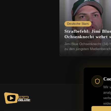
Deutsche Stars
Strafbefehl: Jimi Blu
Ochsenknecht wehrt s
gegen falsche Bericht
Jimi Blue Ochsenknecht (34) h
zu den jüngsten Medienberich
Wort gemeldet. Am Dienstag 
bekannt geworden, dass das
Amtsgericht München ...
Coo
Wir 
anal
verb
wide