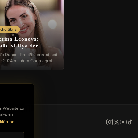
che Stars
erina Leonova:
lb ist Ilya der
tige
t’s Dance'-Profitänzerin ist seit
r 2024 mit dem Choreografen
 Ihre Beziehung gab sie am
instag 2025 mit einem
schen ...
r Website zu
alte zu
klärung