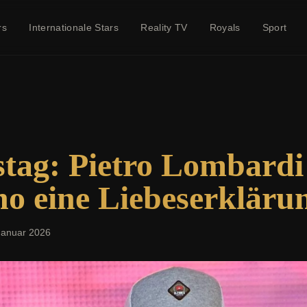
rs
Internationale Stars
Reality TV
Royals
Sport
stag: Pietro Lombard
o eine Liebeserkläru
Januar 2026