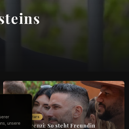
steins
serer
Deutsche Stars
uns, unsere
Marc Terenzi: So steht Freundin