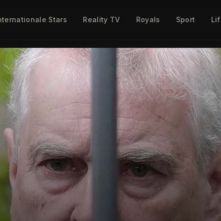
nternationale Stars
Reality TV
Royals
Sport
Li
rity News aus Deutschland