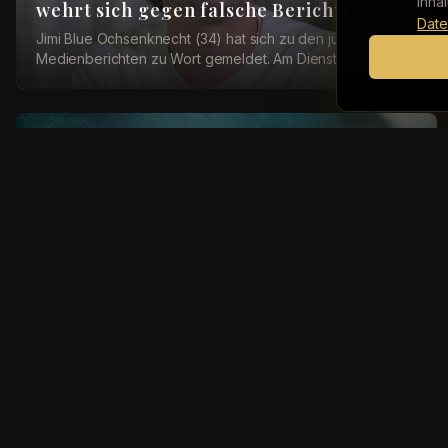
Inha
wehrt sich gegen falsche Berichte
Date
Jimi Blue Ochsenknecht (34) hat sich zu den jüngsten
Medienberichten zu Wort gemeldet. Am Dienstag war
bekannt geworden, dass das Amtsgericht München ...
Internationale Stars
Michael Jackson: Enge Freunde erheben
schwere Missbrauchsvorwürfe
Die Nachlassverwalter von US-Musiker Michael Jackson
(1958-2009) sieht sich mit einer neuen, schwerwiegenden
Klage konfrontiert: Vier Geschwister aus ...