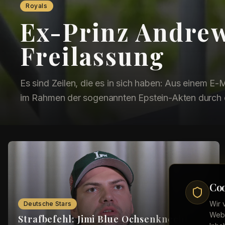
Royals
Ex-Prinz Andrew 
Freilassung
Es sind Zeilen, die es in sich haben: Aus einem E
im Rahmen der sogenannten Epstein-Akten durch 
Öffentlichkeit zugänglich wurde, geht offen...
Coo
Wir 
Deutsche Stars
Webs
Strafbefehl: Jimi Blue Ochsenknecht