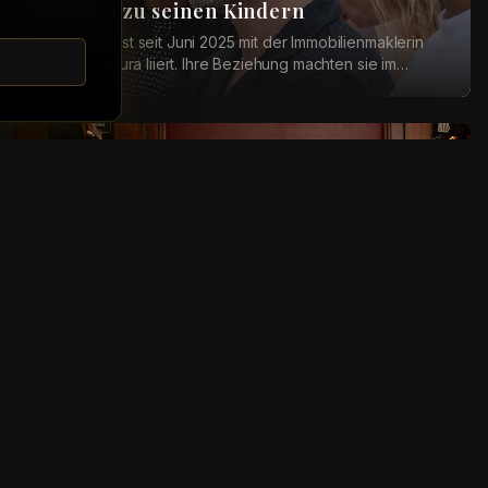
Priscilla zu seinen Kindern
Der Sänger ist seit Juni 2025 mit der Immobilienmaklerin
Priscilla DiLaura liiert. Ihre Beziehung machten sie im
Dezember öffentlich. Bei einer Instag...
Deutsche Stars
Einblicke in ihr Leben: Giovanni und
Stefano Zarrella starten Podcast
Die beiden Brüder Giovanni (47) und Stefano Zarrella (35)
starten einen wöchentlichen Videopodcast bei Podimo. In
„Tutto bene!“ wollen sie dabei über ...