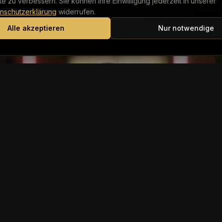
lte zu verbessern. Sie können Ihre Einwilligung jederzeit in unserer
Romantik in der Wüste
nschutzerklärung
widerrufen.
Bei Reality-Star Kim Kardashian (45) und Formel-1-
Alle akzeptieren
Nur notwendige
Legende Lewis Hamilton (41) scheint es immer ernster zu
werden. Nun sollen sich die beiden einen rom...
Deutsche Stars
Ekaterina Leonova: Deshalb ist Ilya der
Richtige
Die 'Let’s Dance'-Profitänzerin ist seit Oktober 2024 mit
dem Choreografen liiert. Ihre Beziehung gab sie am
Valentinstag 2025 mit einem romantischen ...